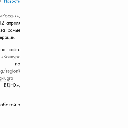
Новости
«Россия»
,
12 апреля
 за самые
ерации.
на сайте
е
«Конкурс
 по
ing/region?
g-iugra
я ВДНХ»,
заботой о