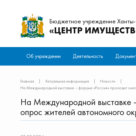
Бюджетное учреждение Ханты
«ЦЕНТР ИМУЩЕСТ
Об учреждении
Деятельность
Докумен
Структура
Предоставление копий технических
Нормативные правовые акты
Отправить письмо
Вакансии
Обеспечен
Учредител
Главная
|
Актуальная информация
|
Новости
|
паспортов
имуществ
Антитеррористическая деятельность
О персона
На Международной выставке – форуме «Россия» проходит онл
На Международной выставке –
Кадастровые работы
Снос объе
находящих
опрос жителей автономного ок
Мансийско
на безвоз