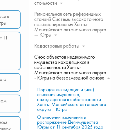
стоимости
Региональная сеть референцных
ся в
станций Системы высокоточного
гры
позиционирования Ханты-
Мансийского автономного округа
— Югры
т 11
Кадастровые работы
Снос объектов недвижимого
имущества находящихся в
собственности Ханты-
Мансийского автономного округа
- Югры на безвозмездной основе
а о
Порядок ликвидации и (или)
списания имущества,
находящегося в собственности
ном
Ханты-Мансийского автономного
округа – Югры
О внесении изменения в
ном
распоряжение Депимущества
Югры от 11 сентября 2025 года
аявок