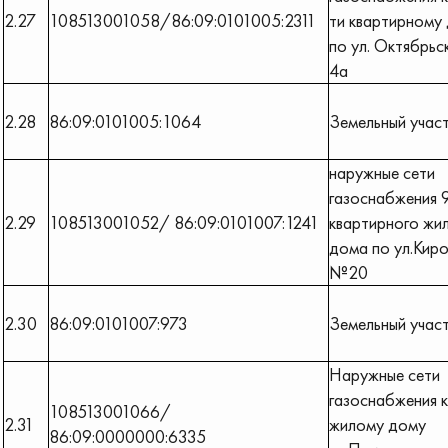
2.27
108513001058/86:09:0101005:2311
ти квартирному
по ул. Октябрьс
4а
2.28
86:09:0101005:1064
Земельный учас
наружные сети
газоснабжения 
2.29
108513001052/ 86:09:0101007:1241
квартирного жи
дома по ул.Кир
№20
2.30
86:09:0101007:973
Земельный учас
Наружные сети
газоснабжения к
108513001066/
2.31
жилому дому
86:09:0000000:6335