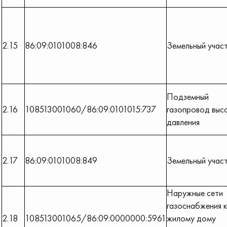
2.15
86:09:0101008:846
Земельный учас
Подземный
2.16
108513001060/86:09:0101015:737
газопровод выс
давления
2.17
86:09:0101008:849
Земельный учас
Наружные сети
газоснабжения к
2.18
108513001065/86:09:0000000:5961
жилому дому