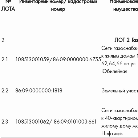
№
Инвентарный номер/ кадастровый
Наименован
ЛОТА
номер
имущества
2
ЛОТ 2. Га
Сети газоснабж
к жилым домам
2.1
108513001059/86:09:0000000:6755
62,64,66 по ул.
Юбилейная
2.2
86:09:0000000:1818
Земельный учас
Сети газоснабж
к 40-квартирно
2.3
108513001062/ 86:09:0101003:661
жилому дому мк
Нефтяник