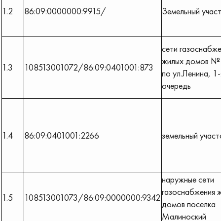
1.2
86:09:0000000:9915/
Земельный учас
сети газоснабже
жилых домов №
1.3
108513001072/86:09:0401001:873
по ул.Ленина, 1-
очередь
1.4
86:09:0401001:2266
земельный участ
наружные сети
газоснабжения 
1.5
108513001073/86:09:0000000:9342
домов поселка
Малиноский