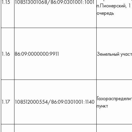
1.15
108513001068/86:09:0301001:1001
п.Пионерский, 1
очередь
1.16
86:09:0000000:9911
Земельный учас
Газораспредели
1.17
108512000554/86:09:0301001:1140
пункт