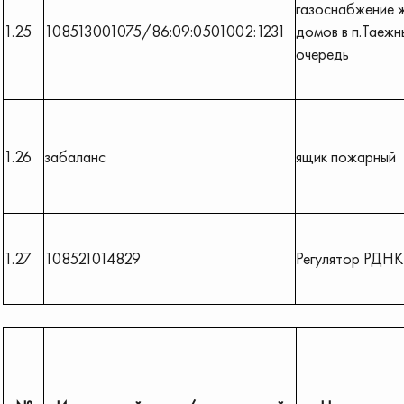
газоснабжение 
1.25
108513001075/86:09:0501002:1231
домов в п.Таежн
очередь
1.26
забаланс
ящик пожарный
1.27
108521014829
Регулятор РДН