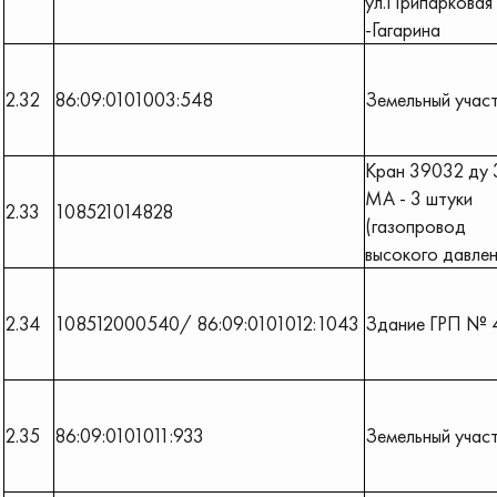
ул.Припарковая
-Гагарина
2.32
86:09:0101003:548
Земельный учас
Кран 39032 ду
МА - 3 штуки
2.33
108521014828
(газопровод
высокого давлен
2.34
108512000540/ 86:09:0101012:1043
Здание ГРП № 
2.35
86:09:0101011:933
Земельный учас