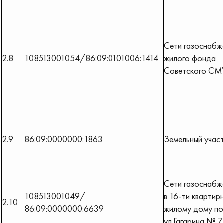
Сети газоснабж
2.8
108513001054/86:09:0101006:1414
жилого фонда
Советского СМ
2.9
86:09:0000000:1863
Земельный учас
Сети газоснабж
108513001049/
в 16-ти квартир
2.10
86:09:0000000:6639
жилому дому по
ул.Гагарина № 7