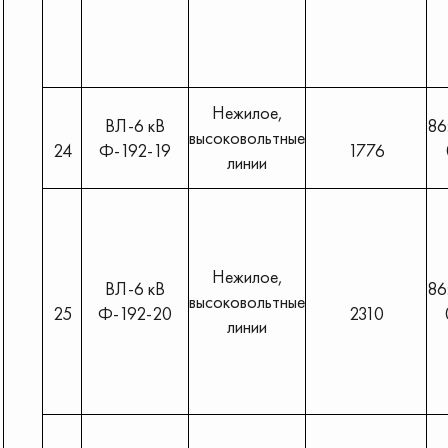
Нежилое,
ВЛ-6 кВ
86
высоковольтные
24
Ф-192-19
1776
линии
Нежилое,
ВЛ-6 кВ
86
высоковольтные
25
Ф-192-20
2310
линии