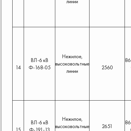
линии
Нежилое,
ВЛ-6 кВ
86
высоковольтные
14
Ф-168-05
2560
линии
Нежилое,
ВЛ-6 кВ
86
высоковольтные
2651
15
Ф-191-13