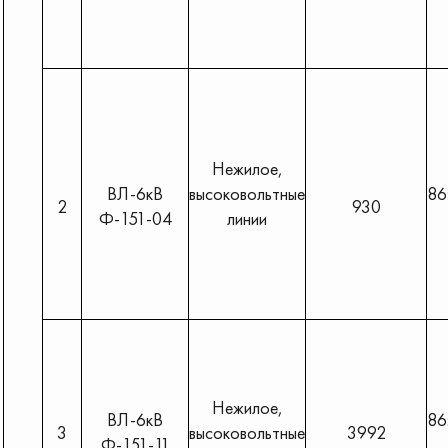
Нежилое,
ВЛ-6кВ
высоковольтные
86
2
930
Ф-151-04
линии
Нежилое,
ВЛ-6кВ
86
3
высоковольтные
3992
Ф-151-11