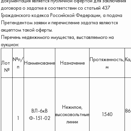
документация является публичной офертой для заключения
договора о задатке в соответствии со статьей 437
Гражданского кодекса Российской Федерации, а подача
Претендентом заявки и перечисление задатка являются
акцептом такой оферты.
Перечень недвижимого имущества, выставляемого на
аукцион:
№п/
Протяженность,
Ка
Лот
Наименование
Назначение
п
м
№
Нежилое,
ВЛ-6кВ
86
высоковольтные
1540
1
Ф-151-02
линии