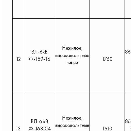
Нежилое,
ВЛ-6кВ
86
высоковольтные
12
Ф-159-16
1760
линии
Нежилое,
ВЛ-6 кВ
86
высоковольтные
13
Ф-168-04
1610