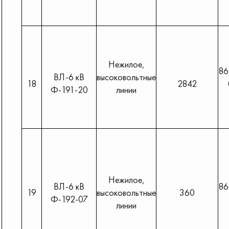
Нежилое,
86
ВЛ-6 кВ
высоковольтные
18
2842
Ф-191-20
линии
Нежилое,
ВЛ-6 кВ
86
19
высоковольтные
360
Ф-192-07
линии