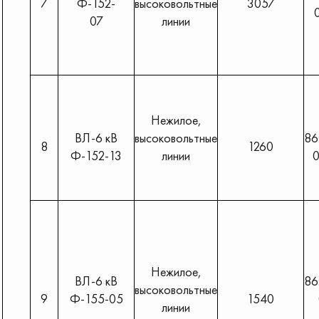
7
Ф-152-
высоковольтные
3057
07
линии
Нежилое,
ВЛ-6 кВ
высоковольтные
86
8
1260
Ф-152-13
линии
0
Нежилое,
ВЛ-6 кВ
86
высоковольтные
9
Ф-155-05
1540
линии