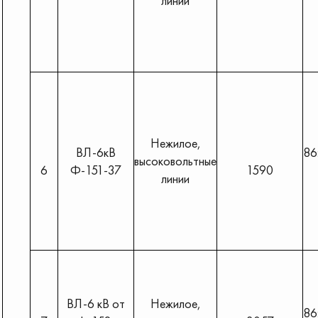
линии
Нежилое,
ВЛ-6кВ
86
высоковольтные
6
Ф-151-37
1590
линии
ВЛ-6 кВ от
Нежилое,
86