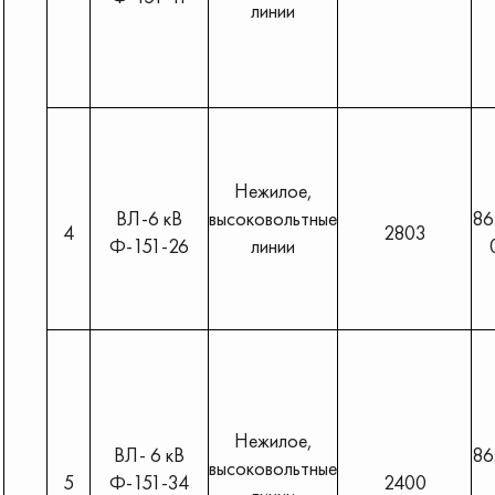
линии
Нежилое,
ВЛ-6 кВ
высоковольтные
86
4
2803
Ф-151-26
линии
Нежилое,
ВЛ- 6 кВ
86
высоковольтные
5
Ф-151-34
2400