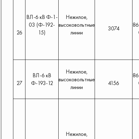
ВЛ-6 кВ Ф-1-
Нежилое,
03 (Ф-192-
высоковольтные
86
3074
26
15)
линии
Нежилое,
ВЛ-6 кВ
86
высоковольтные
27
Ф-193-12
4156
линии
Нежилое,