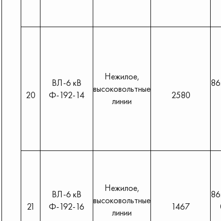
Нежилое,
ВЛ-6 кВ
86
высоковольтные
20
Ф-192-14
2580
линии
Нежилое,
ВЛ-6 кВ
86
высоковольтные
21
Ф-192-16
1467
линии