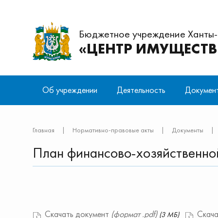
Бюджетное учреждение Ханты
«ЦЕНТР ИМУЩЕСТ
Об учреждении
Деятельность
Докумен
Структура
Предоставление копий технических
Нормативные правовые акты
Отправить письмо
Вакансии
Обеспечен
Учредител
Главная
|
Нормативно-правовые акты
|
Документы
|
паспортов
имуществ
Антитеррористическая деятельность
О персона
План финансово-хозяйственной
Кадастровые работы
Снос объе
находящих
Мансийско
на безвоз
Скачать документ
(формат .pdf)
Скача
(3 МБ)