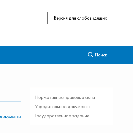
Версия для слабовидящих
Поиск
сти
Антикоррупционная деятельность
Региональная сеть референцных станций
Системы высокоточного позиционирования
Новости
Ханты-Мансийского автономного округа —
Югры
Нормативные правовые акты
Учредительные документы
Государственное задание
 документы