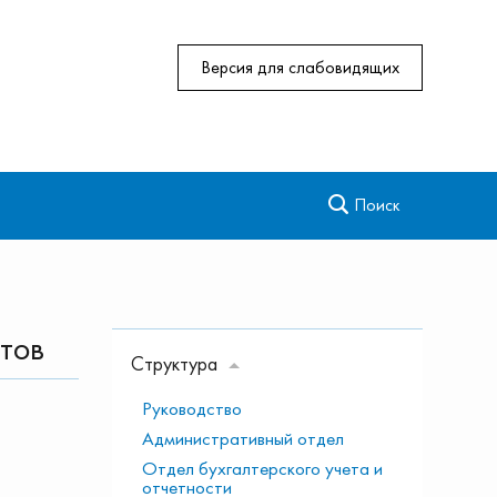
Версия для слабовидящих
Поиск
сти
Антикоррупционная деятельность
Региональная сеть референцных станций
Системы высокоточного позиционирования
Новости
Ханты-Мансийского автономного округа —
тов
Югры
Структура
Руководство
Административный отдел
Отдел бухгалтерского учета и
отчетности