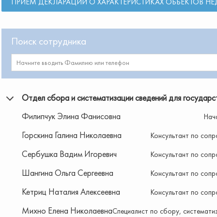
ПРИЕМ ДЕКЛАРАЦИЙ О ХАРАКТЕРИСТИКАХ ОБЪЕКТОВ 
Поиск сотрудника
Отдел сбора и систематизации сведений для государс
Филипчук Элина Фанисовна
Нач
Горскина Галина Николаевна
Консультант по соп
Сербушка Вадим Игоревич
Консультант по соп
Шангина Ольга Сергеевна
Консультант по соп
Кетриц Наталия Алексеевна
Консультант по соп
Михно Елена Николаевна
Специалист по сбору, системати