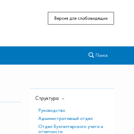
Версия для слабовидящих
Поиск
сти
Антикоррупционная деятельность
Региональная сеть референцных станций
Системы высокоточного позиционирования
Новости
Ханты-Мансийского автономного округа —
Югры
Структура
Руководство
Административный отдел
Отдел бухгалтерского учета и
отчетности