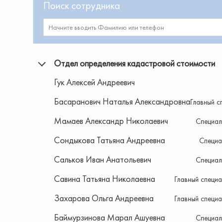
Поиск сотрудника
Отдел определения кадастровой стоимости
Гук Алексей Андреевич
Басаранович Наталья Александровна
Главный 
Мамаев Александр Николаевич
Специал
Сондыкова Татьяна Андреевна
Специа
Сальков Иван Анатольевич
Специал
Савина Татьяна Николаевна
Главный специ
Захарова Ольга Андреевна
Главный специ
Баймурзинова Марал Ашуевна
Специал