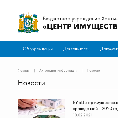
Бюджетное учреждение Ханты
«ЦЕНТР ИМУЩЕСТ
Об учреждении
Деятельность
Докумен
Структура
Предоставление копий технических
Нормативные правовые акты
Отправить письмо
Вакансии
Обеспечен
Учредител
Главная
|
Актуальная информация
|
Новости
паспортов
имуществ
Антитеррористическая деятельность
О персона
Новости
Кадастровые работы
Снос объе
находящих
Мансийско
БУ «Центр имущественн
на безвоз
проведенной в 2020 го
18.02.2021