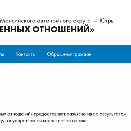
-Мансийского автономного округа — Югры
ВЕННЫХ ОТНОШЕНИЙ»
ты
Контакты
Обращения граждан
ие совершения сделок с
ьные документы
Учредительные документы
Определение кадастровой стоимо
Государственное задание
Нормативно-правовые акты
ом
льных данных
Охрана труда
ктов недвижимого имущества
Платные услуги
ся в собственности Ханты-
го автономного округа - Югры
ых отношений» предоставляет разъяснения по результатам
мездной основе
ду государственной кадастровой оценки