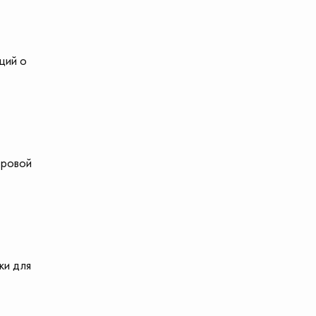
ций о
тровой
ки для