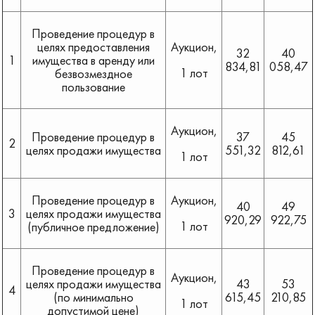
Проведение процедур в
целях предоставления
Аукцион,
32
40
1
имущества в аренду или
834,81
058,47
1 лот
безвозмездное
пользование
Аукцион,
Проведение процедур в
37
45
2
целях продажи имущества
551,32
812,61
1 лот
Проведение процедур в
Аукцион,
40
49
3
целях продажи имущества
920,29
922,75
1 лот
(публичное предложение)
Проведение процедур в
Аукцион,
целях продажи имущества
43
53
4
(по минимально
615,45
210,85
1 лот
допустимой цене)