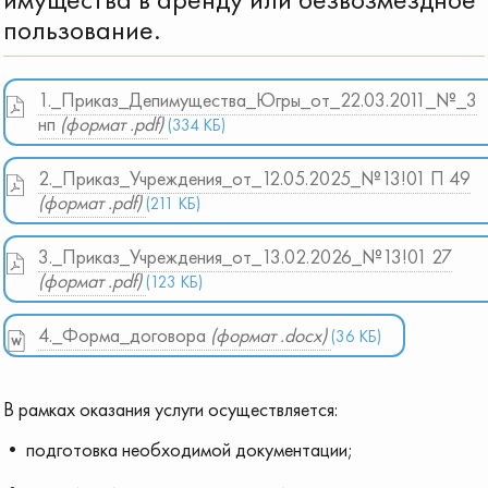
пользование.
1._Приказ_Депимущества_Югры_от_22.03.2011_№_3
нп
(формат .pdf)
(334 КБ)
2._Приказ_Учреждения_от_12.05.2025_№13!01 П 49
(формат .pdf)
(211 КБ)
3._Приказ_Учреждения_от_13.02.2026_№13!01 27
(формат .pdf)
(123 КБ)
4._Форма_договора
(формат .docx)
(36 КБ)
В рамках оказания услуги осуществляется:
• подготовка необходимой документации;